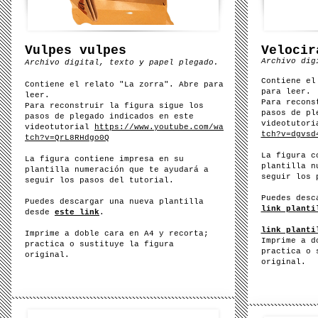
Vulpes vulpes​
Velocir
Archivo dig
Archivo digital, texto y papel plegado.
Contiene el
Contiene el relato "La zorra". Abre para
para leer.
leer.
Para recons
Para reconstruir la figura sigue
los
pasos de pl
pasos de plegado indicados en este
videotutor
videotutorial
https://www.youtube.com/wa
tch?v=dgvsd
tch?v=QrL8RHdgo0Q
La figura c
La figura contiene impresa en su
plantilla n
plantilla numeración que te ayudará a
seguir los 
seguir los pasos del tutorial.
Puedes desc
Puedes descargar una nueva plantilla
link planti
desde
este link
.
link planti
Imprime a doble cara en A4 y recorta;
Imprime a d
practica o sustituye la figura
practica o 
original.
original.