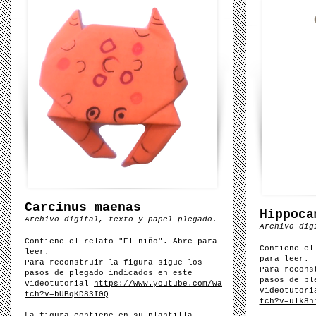
Carcinus maenas
Hippoca
Archivo digital, texto y papel plegado.
Archivo dig
Contiene el relato "El niño". Abre para
Contiene el
leer.
para leer.
Para reconstruir la figura sigue
los
Para recons
pasos de plegado indicados en este
pasos de pl
videotutorial
https://www.youtube.com/wa
videotutor
tch?v=bUBqKD83I0Q
tch?v=ulk8n
La figura contiene en su plantilla